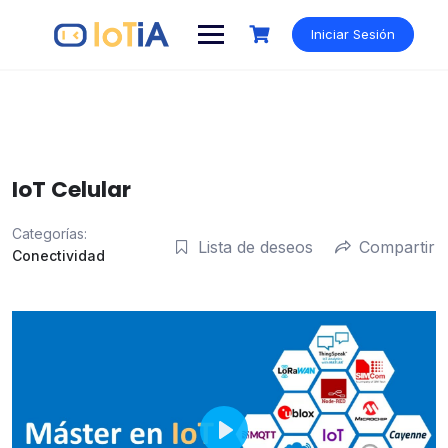
Saltar
al
Iniciar Sesión
contenido
IoT Celular
Categorías:
Lista de deseos
Compartir
Conectividad