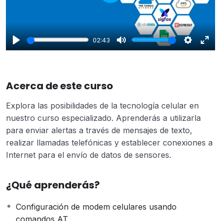
Play
02:43
Play
Mute
Settings
Enter
fulls
Acerca de este curso
Explora las posibilidades de la tecnología celular en
nuestro curso especializado. Aprenderás a utilizarla
para enviar alertas a través de mensajes de texto,
realizar llamadas telefónicas y establecer conexiones a
Internet para el envío de datos de sensores.
¿Qué aprenderás?
Configuración de modem celulares usando
comandos AT.