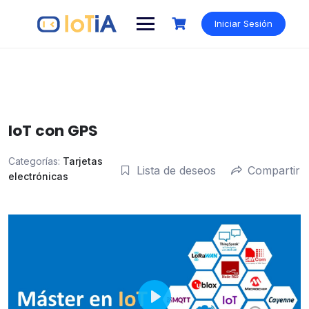
Saltar
al
Iniciar Sesión
contenido
IoT con GPS
Categorías:
Tarjetas
Lista de deseos
Compartir
electrónicas