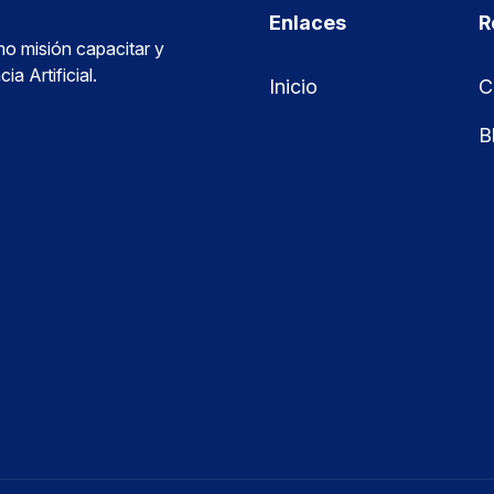
Enlaces
R
o misión capacitar y
ia Artificial.
Inicio
C
B